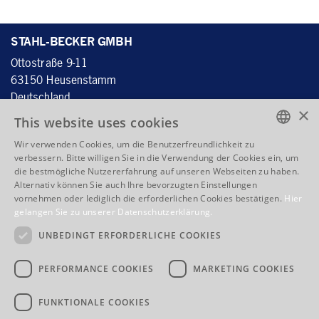
STAHL-BECKER GMBH
Ottostraße 9-11
63150 H
eusenstamm
D
eutschland
×
This website uses cookies
Wir verwenden Cookies, um die Benutzerfreundlichkeit zu
Tel.:
+49 6104 4059 - 60
ENGLISH
verbessern. Bitte willigen Sie in die Verwendung der Cookies ein, um
Fax: +49 6104 4059 - 70
die bestmögliche Nutzererfahrung auf unseren Webseiten zu haben.
ENGLISH
info@stahlbecker.de
Alternativ können Sie auch Ihre bevorzugten Einstellungen
vornehmen oder lediglich die erforderlichen Cookies bestätigen.
Hier
FRENCH
gelangen Sie zu unserer Datenschutzerklärung.
QUICKLINKS
ITALIAN
UNBEDINGT ERFORDERLICHE COOKIES
Produkte
Kernkompetenz
Unternehmen
Adresse / Anfahrt
PERFORMANCE COOKIES
MARKETING COOKIES
AGB
Impressum
Datenschutz
Bewerbungen
FUNKTIONALE COOKIES