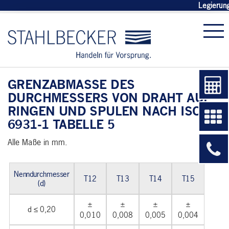
Legierun
GRENZABMASSE DES D
URCHMESSERS VON DRAHT AUF R
INGEN UND SPULEN NACH ISO 6
931-1 TABELLE 5
Alle Maße in mm.
Nenndurchmesser
T12
T13
T14
T15
(d)
±
±
±
±
d ≤ 0,20
0,010
0,008
0,005
0,004