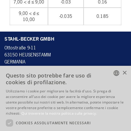
7,00 < d ≤ 9,00
-0.03
0.16
9,00 < d ≤
-0.035
0.185
10,00
STAHL-BECKER GMBH
Ottostraße 9-11
63150 HEUSENSTAMM
GERMANIA
×
Questo sito potrebbe fare uso di
cookies di profilazione.
Tel.:
+49 6104 4059 - 60
ENGLISH
Fax: +49 6104 4059 - 70
Utilizziamo i cookie per migliorare la facilità d'uso. Si prega di
acconsentire all'uso dei cookie per avere la migliore esperienza
info@stahlbecker.de
ENGLISH
utente possibile sui nostri siti web. In alternativa, potete impostare le
vostre preferenze preferite o semplicemente confermare i cookie
FRENCH
QUICKLINKS
richiesti.
Qui troverete la nostra politica sulla privacy.
ITALIAN
Prodotti
Competenze
COOKIES ASSOLUTAMENTE NECESSARI
La Società
Indirizzo e indicazioni per