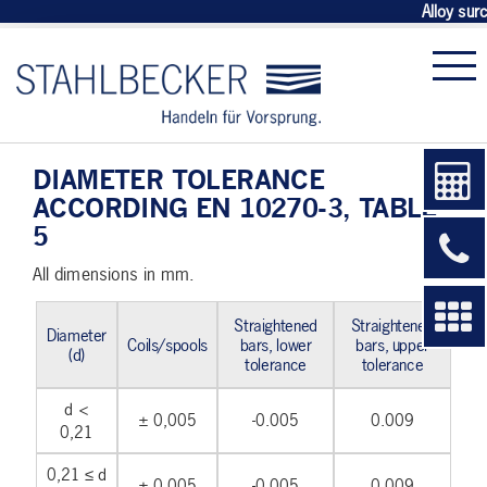
Alloy sur
DIAMETER TOLERANCE
ACCORDING EN 10270-3, TABLE
5
All dimensions in mm.
Straightened
Straightened
Diameter
Coils/spools
bars, lower
bars, upper
(d)
tolerance
tolerance
d <
± 0,005
-0.005
0.009
0,21
0,21 ≤ d
± 0,005
-0.005
0.009