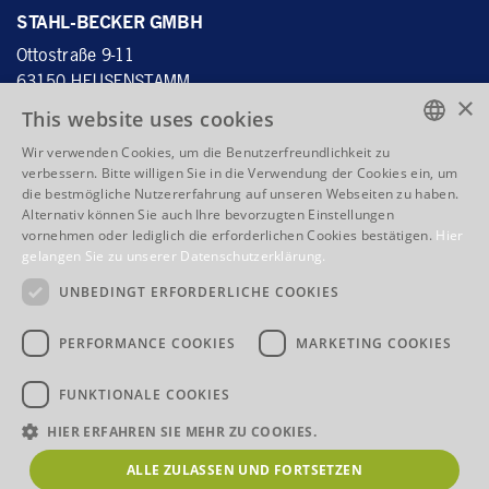
STAHL-BECKER GMBH
Ottostraße 9-11
63150 HEUSENSTAMM
×
DEUTSCHLAND
This website uses cookies
Wir verwenden Cookies, um die Benutzerfreundlichkeit zu
ENGLISH
verbessern. Bitte willigen Sie in die Verwendung der Cookies ein, um
Tel.:
+49 6104 4059 - 60
die bestmögliche Nutzererfahrung auf unseren Webseiten zu haben.
ENGLISH
Fax: +49 6104 4059 - 70
Alternativ können Sie auch Ihre bevorzugten Einstellungen
vornehmen oder lediglich die erforderlichen Cookies bestätigen.
Hier
info@stahlbecker.de
FRENCH
gelangen Sie zu unserer Datenschutzerklärung.
ITALIAN
UNBEDINGT ERFORDERLICHE COOKIES
QUICKLINKS
Products
Competences
PERFORMANCE COOKIES
MARKETING COOKIES
Company
Legal notices
GTC
FUNKTIONALE COOKIES
HIER ERFAHREN SIE MEHR ZU COOKIES.
ALLE ZULASSEN UND FORTSETZEN
© 2026