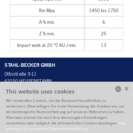
Rm Mpa
1450 bis 1750
A % min.
6
Z % min.
25
Impact work at 20 °C KU J min.
13
STAHL-BECKER GMBH
Ottostraße 9-11
63150 HEUSENSTAMM
×
DEUTSCHLAND
This website uses cookies
Wir verwenden Cookies, um die Benutzerfreundlichkeit zu
ENGLISH
verbessern. Bitte willigen Sie in die Verwendung der Cookies ein, um
Tel.:
+49 6104 4059 - 60
die bestmögliche Nutzererfahrung auf unseren Webseiten zu haben.
ENGLISH
Fax: +49 6104 4059 - 70
Alternativ können Sie auch Ihre bevorzugten Einstellungen
vornehmen oder lediglich die erforderlichen Cookies bestätigen.
Hier
info@stahlbecker.de
FRENCH
gelangen Sie zu unserer Datenschutzerklärung.