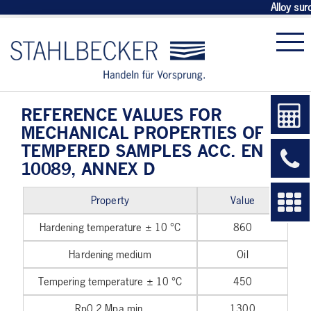
Alloy sur
REFERENCE VALUES FOR
MECHANICAL PROPERTIES OF
TEMPERED SAMPLES ACC. EN
10089, ANNEX D
Property
Value
Hardening temperature ± 10 °C
860
Hardening medium
Oil
Tempering temperature ± 10 °C
450
Rp0,2 Mpa min.
1300