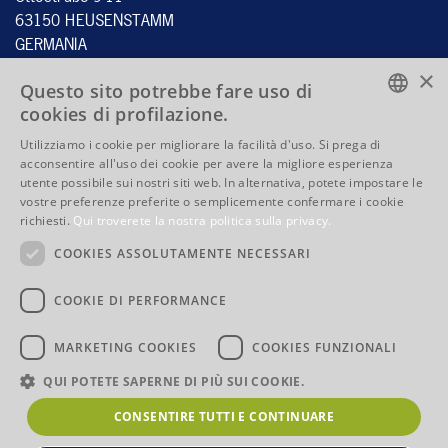
63150 HEUSENSTAMM
GERMANIA
×
Questo sito potrebbe fare uso di
cookies di profilazione.
Tel.:
+49 6104 4059 - 60
ENGLISH
Fax: +49 6104 4059 - 70
Utilizziamo i cookie per migliorare la facilità d'uso. Si prega di
acconsentire all'uso dei cookie per avere la migliore esperienza
info@stahlbecker.de
ENGLISH
utente possibile sui nostri siti web. In alternativa, potete impostare le
vostre preferenze preferite o semplicemente confermare i cookie
FRENCH
QUICKLINKS
richiesti.
Qui troverete la nostra politica sulla privacy.
ITALIAN
Prodotti
Competenze
COOKIES ASSOLUTAMENTE NECESSARI
La Società
Indirizzo e indicazioni per
raggiungerci
COOKIE DI PERFORMANCE
Nota legale
I termini e le condizioni
Informativa sulla privacy
MARKETING COOKIES
COOKIES FUNZIONALI
QUI POTETE SAPERNE DI PIÙ SUI COOKIE.
CONSENTIRE TUTTI E CONTINUARE
© 2026